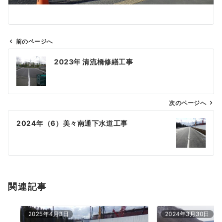
前のページへ
投
2023年 清流橋修繕工事
稿
ナ
ビ
ゲ
次のページへ
ー
2024年（6）美々南通下水道工事
シ
ョ
ン
関連記事
2025年4月3日
2024年3月30日